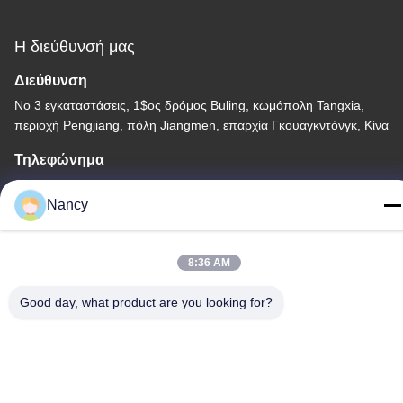
Η διεύθυνσή μας
Διεύθυνση
Νο 3 εγκαταστάσεις, 1$ος δρόμος Buling, κωμόπολη Tangxia,
περιοχή Pengjiang, πόλη Jiangmen, επαρχία Γκουαγκντόνγκ, Κίνα
Τηλεφώνημα
86-0750-3210960
Nancy
8:36 AM
Πολιτική απορρήτου
|
Sitemap
Good day, what product are you looking for?
Κίνα Καλή ποιότητα Λαμπτήρες αλόγονου IR Προμηθευτής. -2026
Guangdong Youhui Technology Co., Ltd. Όλα τα δικαιώματα
διατηρούνται.