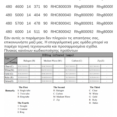
480
4600
14
371
90
RHC800039
Rhg800089
Rhg800058
480
5000
14
404
90
RHC800040
Rhg800090
Rhg800059
480
5700
14
478
90
RHC800041
Rhg800091
Rhg800060
480
6000
14
511
90
RHC800042
Rhg800092
Rhg800061
Εάν αυτές οι παράμετροι δεν πληρούν τις απαιτήσεις σας,
επικοινωνήστε μαζί μας. Η επαγγελματική μας ομάδα μπορεί να
παρέχει τεχνική τεχνογνωσία και προσαρμοσμένα σχέδια.
Πίνακας κανόνων κωδικοποίησης προϊόντων