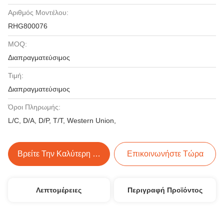
Αριθμός Μοντέλου:
RHG800076
MOQ:
Διαπραγματεύσιμος
Τιμή:
Διαπραγματεύσιμος
Όροι Πληρωμής:
L/C, D/A, D/P, T/T, Western Union,
Βρείτε Την Καλύτερη Τιμή
Επικοινωνήστε Τώρα
Λεπτομέρειες
Περιγραφή Προϊόντος