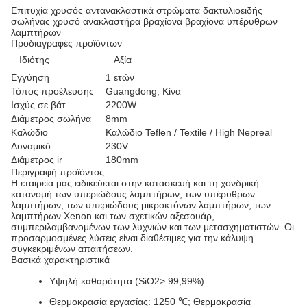
Επιτυχία χρυσός αντανακλαστικά στρώματα δακτυλιοειδής
σωλήνας χρυσό ανακλαστήρα βραχίονα βραχίονα υπέρυθρων
λαμπτήρων
Προδιαγραφές προϊόντων
Ιδιότης
Αξία
Εγγύηση
1 ετών
Τόπος προέλευσης
Guangdong, Κίνα
Ισχύς σε βάτ
2200W
Διάμετρος σωλήνα
8mm
Καλώδιο
Καλώδιο Teflen / Textile / High Nepreal
Δυναμικό
230V
Διάμετρος ir
180mm
Περιγραφή προϊόντος
Η εταιρεία μας ειδικεύεται στην κατασκευή και τη χονδρική
κατανομή των υπεριώδους λαμπτήρων, των υπέρυθρων
λαμπτήρων, των υπεριώδους μικροκτόνων λαμπτήρων, των
λαμπτήρων Xenon και των σχετικών αξεσουάρ,
συμπεριλαμβανομένων των λυχνιών και των μετασχηματιστών. Οι
προσαρμοσμένες λύσεις είναι διαθέσιμες για την κάλυψη
συγκεκριμένων απαιτήσεων.
Βασικά χαρακτηριστικά
Υψηλή καθαρότητα (SiO2> 99,99%)
Θερμοκρασία εργασίας: 1250 ℃; Θερμοκρασία