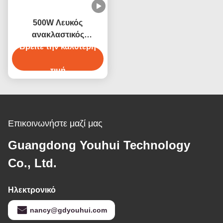
500W Λευκός
ανακλαστικός
δακτυλικός υπέρυθρος
Βρείτε την καλύτερη
λάμπα για βιομηχανική
θέρμανση
τιμή
Επικοινωνήστε μαζί μας
Guangdong Youhui Technology
Co., Ltd.
Ηλεκτρονικό
nancy@gdyouhui.com