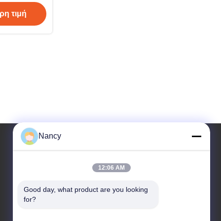
ρβοτενού
ρη τιμή
Nancy
Η διεύθυνσή μας
12:06 AM
Διεύθυνση
Good day, what product are you looking 
Νο 3 εγκαταστάσεις, 1$ος δρόμος Buling,
for?
κωμόπολη Tangxia, περιοχή Pengjiang, πόλη
Jiangmen, επαρχία Γκουαγκντόνγκ, Κίνα