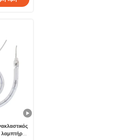
νακλαστικός
ς λαμπτήρας