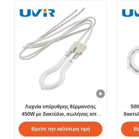
Λυχνία υπέρυθρης θέρμανσης
500
450W με δακτύλιο, σωλήνας από
δακτυ
γυαλί χαλαζία 8mm
β
Βρείτε την καλύτερη τιμή
Βρ