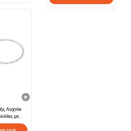
ής Λυχνία
ολίας με
αλαζία
ρη τιμή