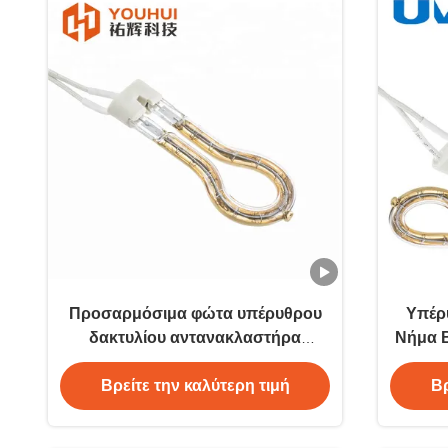
Προσαρμόσιμα φώτα υπέρυθρου
Υπέρ
δακτυλίου αντανακλαστήρα
Νήμα 
χρυσού με εγγύηση ενός έτους για
Βρείτε την καλύτερη τιμή
Βρ
βιομηχανικές εφαρμογές