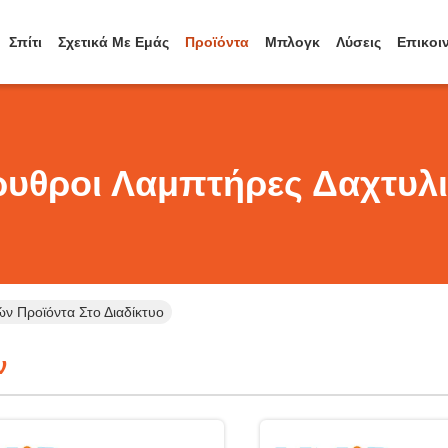
Σπίτι
Σχετικά Με Εμάς
Προϊόντα
Μπλογκ
Λύσεις
Επικοι
υθροι Λαμπτήρες Δαχτυλ
ν Προϊόντα Στο Διαδίκτυο
ν