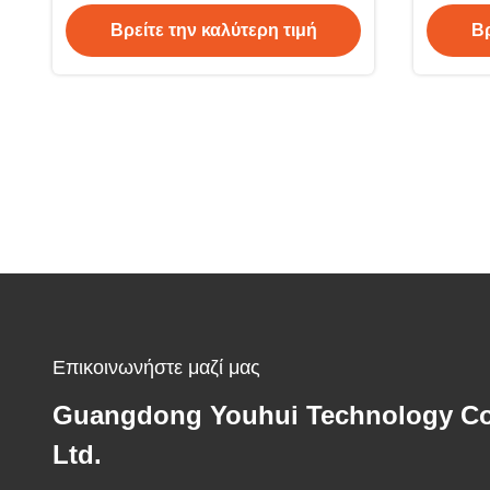
λαμπτήρα 102mm
β
Βρείτε την καλύτερη τιμή
Βρ
Επικοινωνήστε μαζί μας
Guangdong Youhui Technology Co
Ltd.