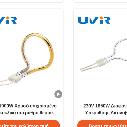
1000W Χρυσό επιχρισμένο
230V 1850W Διαφαν
κυκλικό υπέρυθρο θερμικό
Υπέρυθρης Ακτινοβ
λαμπτήρα
Δακτύλιο από Χ
είτε την καλύτερη τιμή
Βρείτε την καλύτε