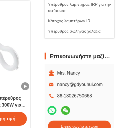
Υπέρυθρος λαμπτήρας IRP για την
εκτύπωση
Κάτοχος λαμπτήρων IR
Υπέρυθρος σωλήνας χαλαζία
Επικοινωνήστε μαζί μας
Mrs. Nancy
nancy@gdyouhui.com
86-18026750668
υπέρυθρος
 300W για
ρη
ρη τιμή
Επικοινωνήστε τώρα