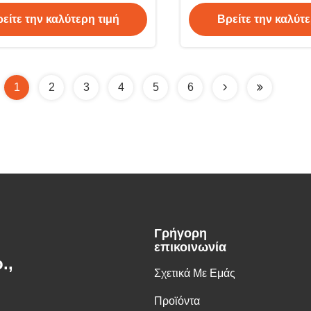
ραχυκύματα θέρμανση
για μέρη του του
είτε την καλύτερη τιμή
Βρείτε την καλύτε
1
2
3
4
5
6
Γρήγορη
επικοινωνία
.,
Σχετικά Με Εμάς
Προϊόντα