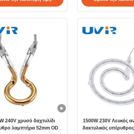
W 240V χρυσό δαχτυλίδι
1500W 230V Λευκός α
υθρο λαμπτήρα 52mm OD
δακτυλικός υπέρυθρο