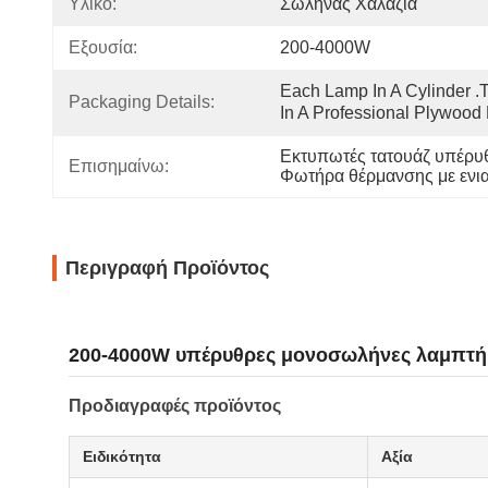
Υλικό:
Σωλήνας Χαλαζία
Εξουσία:
200-4000W
Each Lamp In A Cylinder .T
Packaging Details:
In A Professional Plywood
Εκτυπωτές τατουάζ υπέρυ
Επισημαίνω:
Φωτήρα θέρμανσης με ενι
Περιγραφή Προϊόντος
200-4000W υπέρυθρες μονοσωλήνες λαμπτήρ
Προδιαγραφές προϊόντος
Ειδικότητα
Αξία