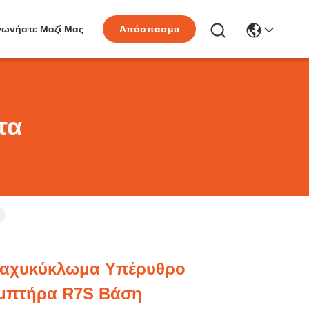
νωνήστε Μαζί Μας
Απόσπασμα
τα
ραχυκύκλωμα Υπέρυθρο
μπτήρα R7S Βάση