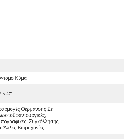
E
ύντομο Κύμα
7S 4#
φαρμογές Θέρμανσης Σε 
ωστοϋφαντουργικές, 
πογραφικές, Συγκόλλησης 
ι Άλλες Βιομηχανίες