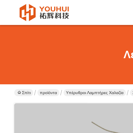
Λ
Σπίτι
προϊόντα
Υπέρυθροι Λαμπτήρες Χαλαζία