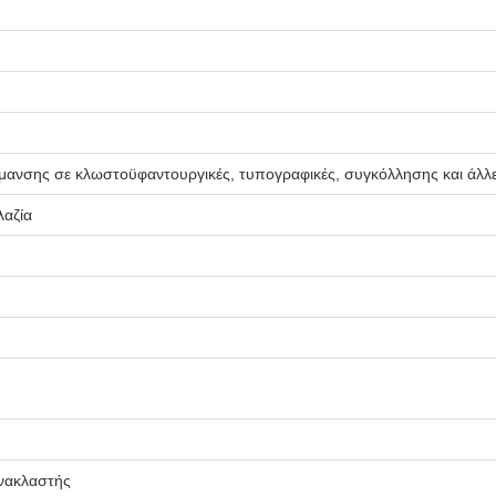
ανσης σε κλωστοϋφαντουργικές, τυπογραφικές, συγκόλλησης και άλλε
λαζία
νακλαστής