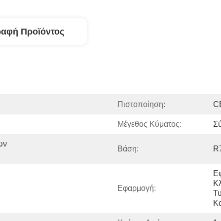
ραφή Προϊόντος
Πιστοποίηση:
C
Μέγεθος Κύματος:
Σ
ν 
Βάση:
R
Ε
Κλ
Εφαρμογή:
Τυ
Κα