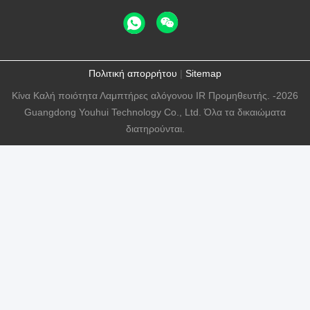
Πολιτική απορρήτου
|
Sitemap
Κίνα Καλή ποιότητα Λαμπτήρες αλόγονου IR Προμηθευτής. -2026
Guangdong Youhui Technology Co., Ltd. Όλα τα δικαιώματα
διατηρούνται.