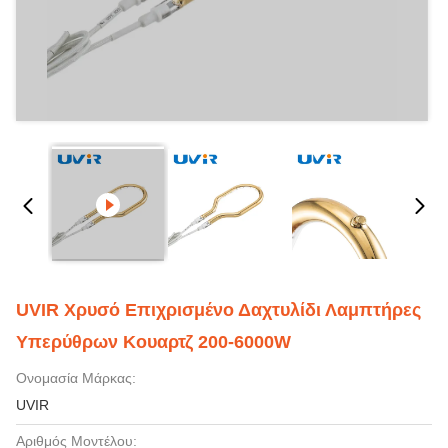
UVIR Χρυσό Επιχρισμένο Δαχτυλίδι Λαμπτήρες
Υπερύθρων Κουαρτζ 200-6000W
Ονομασία Μάρκας:
UVIR
Αριθμός Μοντέλου: