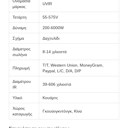
Ονομασία
UVIR
μάρκας
Τετάρτη
55-575V
Δύναμη
200-6000W
Σχήμα
Δαχτυλίδι
Διάμετρος
8-14 χιλιοστά
σωλήνα
Τ/Τ, Western Union, MoneyGram,
Πληρωμή
Paypal, L/C, D/A, D/P
Διαμέτρου
39-606 χιλιοστά
IR
Υλικό
Κουάρτς
Χώρος
Γκουανγκντόνγκ, Κίνα
καταγωγής