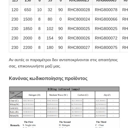
115
250
8
39
0
RHC800023
RHG800063
R
120
650
10
32
90
RHC800028
RHG800078
RH
230
1500
8
80
0
RHC800024
RHG800066
RH
230
1850
8
102
90
RHC800025
RHG800025
RH
230
2000
8
154
90
RHC800026
RHG800072
RH
230
2200
8
180
90
RHC800027
RHG800075
RH
Αν αυτές οι παραμέτροι δεν ανταποκρίνονται στις απαιτήσεις
σας, επικοινωνήστε μαζί μας.
Κανόνας κωδικοποίησης προϊόντος