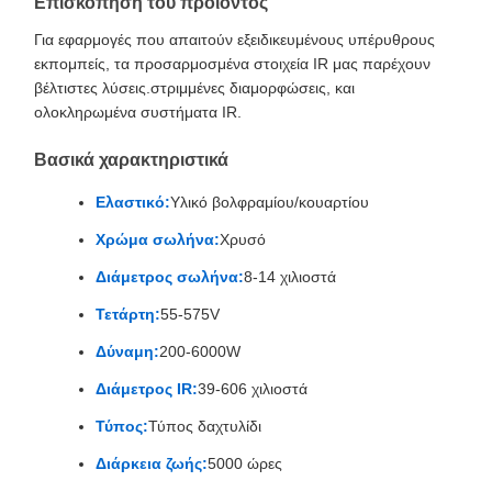
Επισκόπηση του προϊόντος
Για εφαρμογές που απαιτούν εξειδικευμένους υπέρυθρους
εκπομπείς, τα προσαρμοσμένα στοιχεία IR μας παρέχουν
βέλτιστες λύσεις.στριμμένες διαμορφώσεις, και
ολοκληρωμένα συστήματα IR.
Βασικά χαρακτηριστικά
Ελαστικό:
Υλικό βολφραμίου/κουαρτίου
Χρώμα σωλήνα:
Χρυσό
Διάμετρος σωλήνα:
8-14 χιλιοστά
Τετάρτη:
55-575V
Δύναμη:
200-6000W
Διάμετρος IR:
39-606 χιλιοστά
Τύπος:
Τύπος δαχτυλίδι
Διάρκεια ζωής:
5000 ώρες