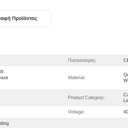
ραφή Προϊόντος
Πιστοποίηση:
C
R 
Qu
ase 
Material:
W
Ca
Product Category:
L
Voltage:
4
ding 