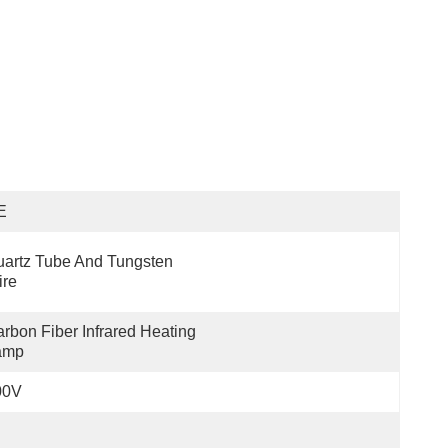
E
artz Tube And Tungsten 
ire
rbon Fiber Infrared Heating 
amp
00V