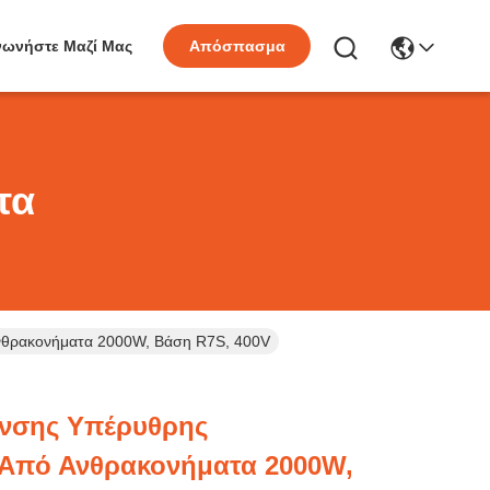
νωνήστε Μαζί Μας
Απόσπασμα
τα
νθρακονήματα 2000W, Βάση R7S, 400V
νσης Υπέρυθρης
 Από Ανθρακονήματα 2000W,