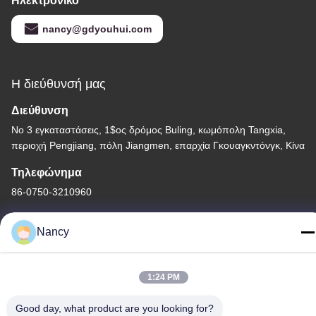
Ηλεκτρονικό
nancy@gdyouhui.com
Η διεύθυνσή μας
Διεύθυνση
Νο 3 εγκαταστάσεις, 1$ος δρόμος Buling, κωμόπολη Tangxia,
περιοχή Pengjiang, πόλη Jiangmen, επαρχία Γκουαγκντόνγκ, Κίνα
Τηλεφώνημα
86-0750-3210960
Nancy
Πολιτική απορρήτου
|
Sitemap
1:24 PM
Κίνα Καλή ποιότητα Λαμπτήρες αλόγονου IR Προμηθευτής. -2026
Good day, what product are you looking for?
Guangdong Youhui Technology Co., Ltd. Όλα τα δικαιώματα