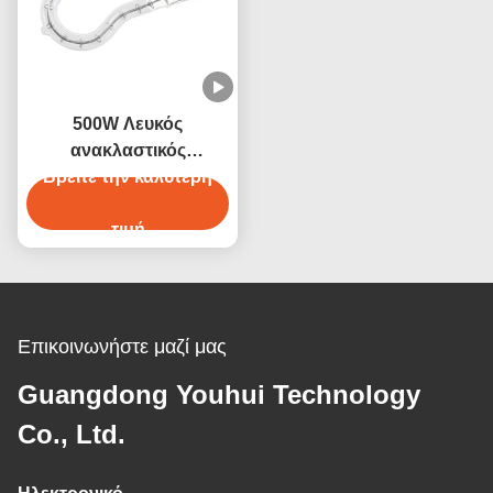
500W Λευκός
ανακλαστικός
δακτυλικός υπέρυθρος
Βρείτε την καλύτερη
λάμπα για βιομηχανική
θέρμανση
τιμή
Επικοινωνήστε μαζί μας
Guangdong Youhui Technology
Co., Ltd.