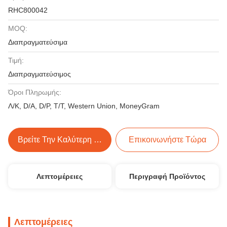
RHC800042
MOQ:
Διαπραγματεύσιμα
Τιμή:
Διαπραγματεύσιμος
Όροι Πληρωμής:
Λ/Κ, D/A, D/P, T/T, Western Union, MoneyGram
Βρείτε Την Καλύτερη Τιμή
Επικοινωνήστε Τώρα
Λεπτομέρειες
Περιγραφή Προϊόντος
Λεπτομέρειες