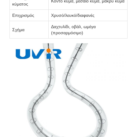
Κοντό κύμα, μεσαίο κύμα, μακρύ κύμα
κύματος
Επιχρισμός
Χρυσό/λευκό/διαφανές
Δαχτυλίδι, οβάλ, ωμέγα
Σχήμα
(προσαρμόσιμο)