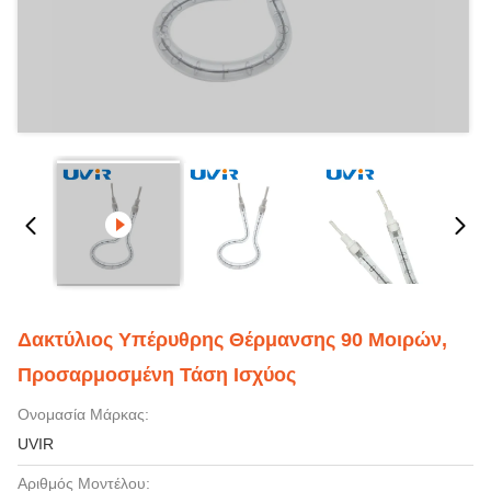
Δακτύλιος Υπέρυθρης Θέρμανσης 90 Μοιρών,
Προσαρμοσμένη Τάση Ισχύος
Ονομασία Μάρκας:
UVIR
Αριθμός Μοντέλου: