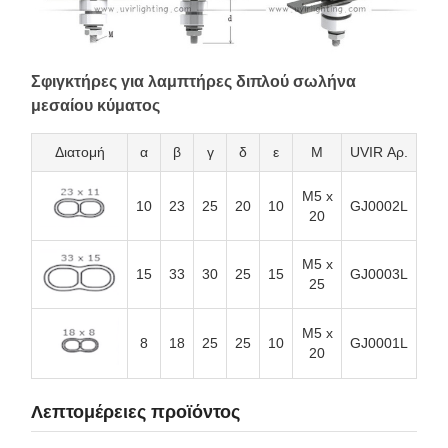
Σφιγκτήρες για λαμπτήρες διπλού σωλήνα
μεσαίου κύματος
Διατομή
α
β
γ
δ
ε
Μ
UVIR Αρ.
M5 x
10
23
25
20
10
GJ0002L
20
M5 x
15
33
30
25
15
GJ0003L
25
M5 x
8
18
25
25
10
GJ0001L
20
Λεπτομέρειες προϊόντος