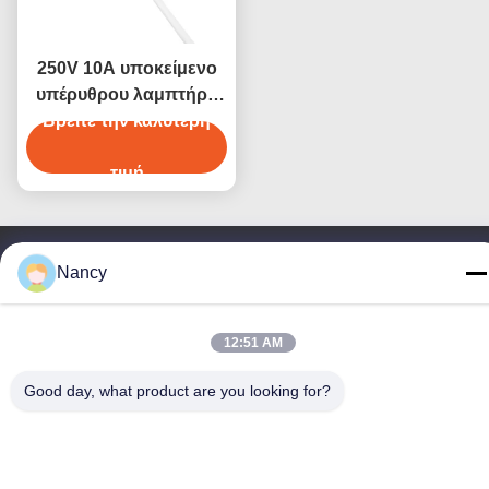
250V 10A υποκείμενο
υπέρυθρου λαμπτήρα
Βρείτε την καλύτερη
με κεραμικό
αλουμινένιο κλιπ
τιμή
Nancy
Επικοινωνήστε μαζί μας
Guangdong Youhui Technology
12:51 AM
Co., Ltd.
Good day, what product are you looking for?
Ηλεκτρονικό
nancy@gdyouhui.com