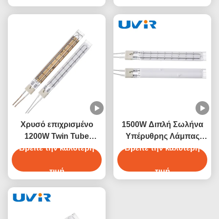
Χρυσό επιχρισμένο
1500W Διπλή Σωλήνα
1200W Twin Tube
Υπέρυθρης Λάμπας
Βρείτε την καλύτερη
Halogen υπέρυθρο
Νικρώμιο 230V Λευκή
Βρείτε την καλύτερη
θερμαντικό λάμπα
Επίστρωση
τιμή
τιμή