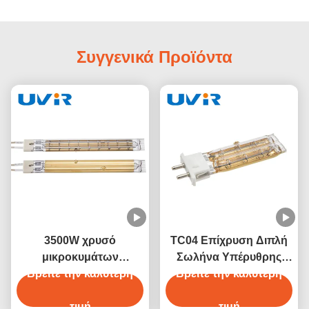
Συγγενικά Προϊόντα
3500W χρυσό
TC04 Επίχρυση Διπλή
μικροκυμάτων
Σωλήνα Υπέρυθρης
Βρείτε την καλύτερη
υπέρυθρο σωλήνα
Βρείτε την καλύτερη
Λάμπας 450W 230V
θέρμανσης για ξηρό
εξοπλισμό
τιμή
τιμή