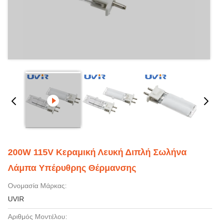
200W 115V Κεραμική Λευκή Διπλή Σωλήνα
Λάμπα Υπέρυθρης Θέρμανσης
Ονομασία Μάρκας:
UVIR
Αριθμός Μοντέλου: