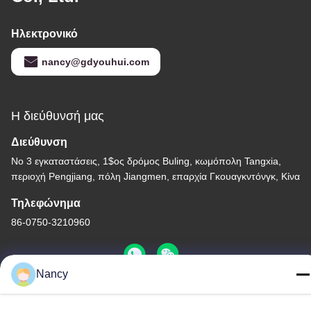
Ηλεκτρονικό
nancy@gdyouhui.com
Η διεύθυνσή μας
Διεύθυνση
Νο 3 εγκαταστάσεις, 1$ος δρόμος Buling, κωμόπολη Tangxia,
περιοχή Pengjiang, πόλη Jiangmen, επαρχία Γκουαγκντόνγκ, Κίνα
Τηλεφώνημα
86-0750-3210960
Nancy
Πολιτική απορρήτου
|
Sitemap