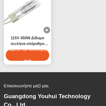
115V 450W Δίδυμο
σωλήνα υπέρυθρο
θερμαντικό λαμπτήρα
Βρείτε την καλύτερη
με γυαλί κουάρτζου
τιμή
Επικοινωνήστε μαζί μας
Guangdong Youhui Technology
Co., Ltd.