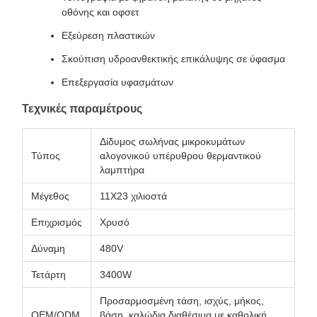
οθόνης και οφσετ
Εξεύρεση πλαστικών
Σκούπιση υδροανθεκτικής επικάλυψης σε ύφασμα
Επεξεργασία υφασμάτων
Τεχνικές παραμέτρους
Δίδυμος σωλήνας μικροκυμάτων
Τύπος
αλογονικού υπέρυθρου θερμαντικού
λαμπτήρα
Μέγεθος
11X23 χιλιοστά
Επιχρισμός
Χρυσό
Δύναμη
480V
Τετάρτη
3400W
Προσαρμοσμένη τάση, ισχύς, μήκος,
OEM/ODM
βάση, καλώδια διαθέσιμα με καθολική