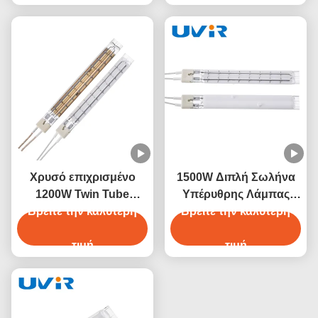
Χρυσό επιχρισμένο
1500W Διπλή Σωλήνα
1200W Twin Tube
Υπέρυθρης Λάμπας
Βρείτε την καλύτερη
Halogen υπέρυθρο
Νικρώμιο 230V Λευκή
Βρείτε την καλύτερη
θερμαντικό λάμπα
Επίστρωση
τιμή
τιμή