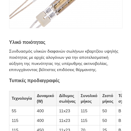
Υλικό ποιότητας
Συνδυασμός υλικών διαφανών σωλήνων κβαρτζίου υψηλής
ποιότητας με αρχές αλογόνων για την αποτελεσματική
αύξηση της πυκνότητας της υπέρυθρης ακτινοβολίας,
επιτυγχάνοντας βέλτιστες επιδόσεις θέρμανσης.
Τυπικές προδιαγραφές
Δυναμικό
Δίδυμος
Συνολικό
Ζεστό
Τύπος
Τεχνολογία
(W)
σωλήνας
μήκος
μήκος
σχεδι
55
400
11x23
115
50
Β
115
400
11x23
115
50
Β
115
450
11x23
70
25
Β