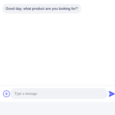
Good day, what product are you looking for?
Ηλεκτρονικό
nancy@gdyouhui.com
Η διεύθυνσή μας
Διεύθυνση
Νο 3 εγκαταστάσεις, 1$ος δρόμος Buling, κωμόπολη Tangxia,
περιοχή Pengjiang, πόλη Jiangmen, επαρχία Γκουαγκντόνγκ, Κίνα
Τηλεφώνημα
86-0750-3210960
Πολιτική απορρήτου
|
Sitemap