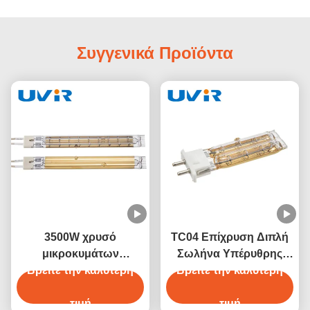
Συγγενικά Προϊόντα
3500W χρυσό
TC04 Επίχρυση Διπλή
μικροκυμάτων
Σωλήνα Υπέρυθρης
Βρείτε την καλύτερη
υπέρυθρο σωλήνα
Βρείτε την καλύτερη
Λάμπας 450W 230V
θέρμανσης για ξηρό
εξοπλισμό
τιμή
τιμή