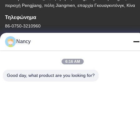
περιοχή Pengjiang, πόλη Jiangmen, επαρχία Γκουαγκντόνγκ, Κίνα
Τηλεφώνημα
86-0750-3210960
Nancy
6:16 AM
Πολιτική απορρήτου
|
Sitemap
Κίνα Καλή ποιότητα Λαμπτήρες αλόγονου IR Προμηθευτής. -2026
Good day, what product are you looking for?
Guangdong Youhui Technology Co., Ltd. Όλα τα δικαιώματα
διατηρούνται.