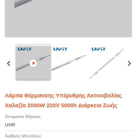
Λάμπα Θέρμανσης Υπέρυθρης Ακτινοβολίας
Χαλαζία 2000W 220V 5000h Διάρκεια Ζωής
Ονομασία Μάρκας:
UVIR
Αριθμός Μοντέλου: