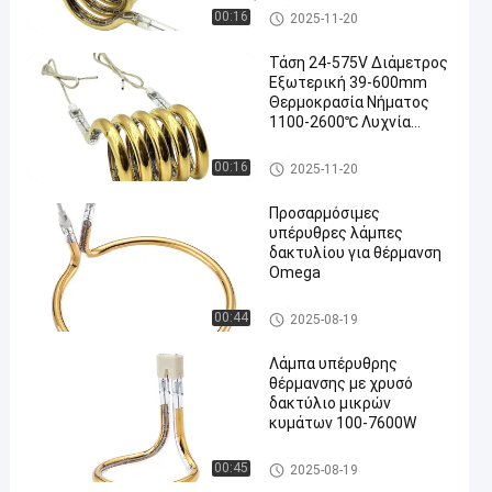
αποτελεσματική
Υπέρυθροι λαμπτήρες δαχτυ
00:16
2025-11-20
θέρμανση
λιδιών
Τάση 24-575V Διάμετρος
Εξωτερική 39-600mm
Θερμοκρασία Νήματος
1100-2600℃ Λυχνία
υπέρυθρης ακτινοβολίας
δακτυλίου Σωλήνας
Υπέρυθροι λαμπτήρες δαχτυ
00:16
2025-11-20
κυκλικού θερμαντήρα
λιδιών
υπερύθρων
Προσαρμόσιμες
υπέρυθρες λάμπες
δακτυλίου για θέρμανση
Omega
Υπέρυθροι λαμπτήρες δαχτυ
00:44
2025-08-19
λιδιών
Λάμπα υπέρυθρης
θέρμανσης με χρυσό
δακτύλιο μικρών
κυμάτων 100-7600W
Υπέρυθροι λαμπτήρες δαχτυ
00:45
2025-08-19
λιδιών