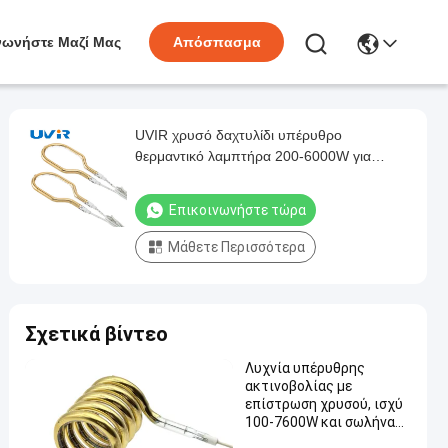
νωνήστε Μαζί Μας
Απόσπασμα
UVIR χρυσό δαχτυλίδι υπέρυθρο
θερμαντικό λαμπτήρα 200-6000W για
βιομηχανικούς φούρνους
Επικοινωνήστε τώρα
Μάθετε Περισσότερα
Σχετικά βίντεο
Λυχνία υπέρυθρης
ακτινοβολίας με
επίστρωση χρυσού, ισχύ
100-7600W και σωλήνα
χαλαζία 8-14mm για