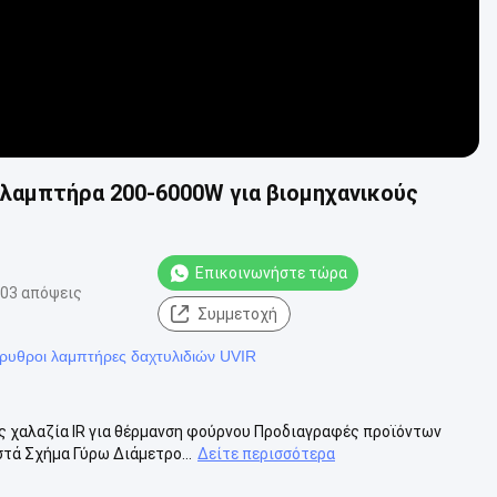
 λαμπτήρα 200-6000W για βιομηχανικούς
Επικοινωνήστε τώρα
03 απόψεις
Συμμετοχή
ρυθροι λαμπτήρες δαχτυλιδιών UVIR
ς χαλαζία IR για θέρμανση φούρνου Προδιαγραφές προϊόντων
στά Σχήμα Γύρω Διάμετρο...
Δείτε περισσότερα