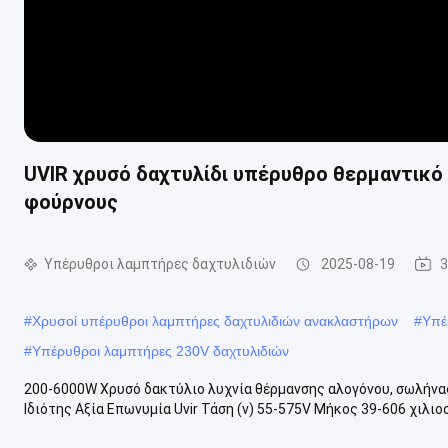
UVIR χρυσό δαχτυλίδι υπέρυθρο θερμαντικό
φούρνους
Υπέρυθροι λαμπτήρες δαχτυλιδιών
2025-08-19
3
#
Χρυσοί υπέρυθροι λαμπτήρες δαχτυλιδιών ανακλαστήρων
#
Υπέ
#
Υπέρυθροι λαμπτήρες 230V δαχτυλιδιών
200-6000W Χρυσό δακτύλιο λυχνία θέρμανσης αλογόνου, σωλήνα
Ιδιότης Αξία Επωνυμία Uvir Τάση (v) 55-575V Μήκος 39-606 χιλιο