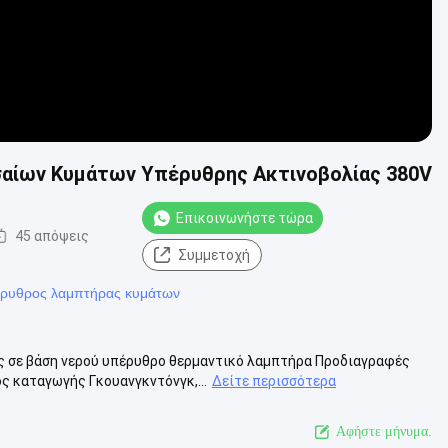
αίων Κυμάτων Υπέρυθρης Ακτινοβολίας 380V
Επικοινωνήστε τώρα
45 απόψεις
Συμμετοχή
ρυθρος λαμπτήρας κυμάτων
ς σε βάση νερού υπέρυθρο θερμαντικό λαμπτήρα Προδιαγραφές
 καταγωγής Γκουανγκντόνγκ,...
Δείτε περισσότερα
Αφήστε μήνυμα.