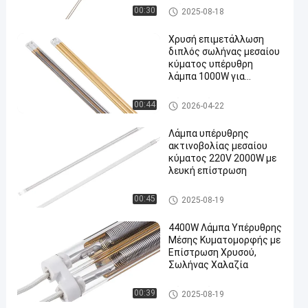
Υπέρυθροι λαμπτήρες χαλαζί
00:30
2025-08-18
α
Χρυσή επιμετάλλωση
διπλός σωλήνας μεσαίου
κύματος υπέρυθρη
λάμπα 1000W για
βιομηχανική θέρμανση
Μέσος υπέρυθρος λαμπτήρα
00:44
2026-04-22
ς κυμάτων
Λάμπα υπέρυθρης
ακτινοβολίας μεσαίου
κύματος 220V 2000W με
λευκή επίστρωση
Μέσος υπέρυθρος λαμπτήρα
00:45
2025-08-19
ς κυμάτων
4400W Λάμπα Υπέρυθρης
Μέσης Κυματομορφής με
Επίστρωση Χρυσού,
Σωλήνας Χαλαζία
Μέσος υπέρυθρος λαμπτήρα
00:39
2025-08-19
ς κυμάτων