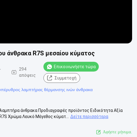
υ άνθρακα R7S μεσαίου κύματος
Επικοινωνήστε τώρα
-
294
απόψεις
Συμμετοχή
πέρυθρος λαμπτήρας θέρμανσης ινών άνθρακα
λαμπτήρα άνθρακα Προδιαγραφές προϊόντος Ειδικότητα Αξία
7S Χρώμα Λευκό Μέγεθος κύματ...
Δείτε περισσότερα
Αφήστε μήνυμα.