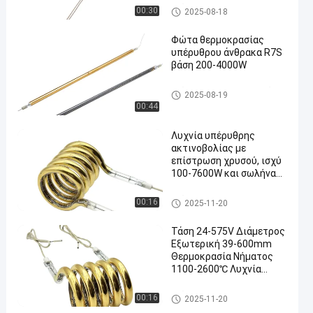
Υπέρυθροι λαμπτήρες χαλαζί
00:30
2025-08-18
α
Φώτα θερμοκρασίας
υπέρυθρου άνθρακα R7S
βάση 200-4000W
Υπέρυθρος λαμπτήρας θέρμα
2025-08-19
νσης ινών άνθρακα
00:44
Λυχνία υπέρυθρης
ακτινοβολίας με
επίστρωση χρυσού, ισχύ
100-7600W και σωλήνα
χαλαζία 8-14mm για
αποτελεσματική
Υπέρυθροι λαμπτήρες δαχτυ
00:16
2025-11-20
θέρμανση
λιδιών
Τάση 24-575V Διάμετρος
Εξωτερική 39-600mm
Θερμοκρασία Νήματος
1100-2600℃ Λυχνία
υπέρυθρης ακτινοβολίας
δακτυλίου Σωλήνας
Υπέρυθροι λαμπτήρες δαχτυ
00:16
2025-11-20
κυκλικού θερμαντήρα
λιδιών