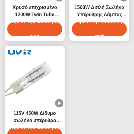
Χρυσό επιχρισμένο
1500W Διπλή Σωλήνα
1200W Twin Tube
Υπέρυθρης Λάμπας
Βρείτε την καλύτερη
Halogen υπέρυθρο
Νικρώμιο 230V Λευκή
Βρείτε την καλύτερη
θερμαντικό λάμπα
Επίστρωση
τιμή
τιμή
115V 450W Δίδυμο
σωλήνα υπέρυθρο
θερμαντικό λαμπτήρα
Βρείτε την καλύτερη