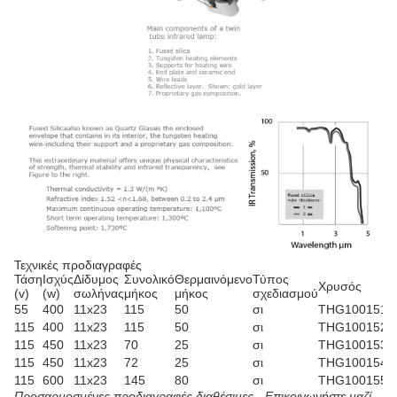
Τεχνικές προδιαγραφές
Τάση
Ισχύς
Δίδυμος
Συνολικό
Θερμαινόμενο
Τύπος
Χρυσός
Λ
(v)
(w)
σωλήνας
μήκος
μήκος
σχεδιασμού
55
400
11x23
115
50
σι
THG100151
T
115
400
11x23
115
50
σι
THG100152
T
115
450
11x23
70
25
σι
THG100153
T
115
450
11x23
72
25
σι
THG100154
T
115
600
11x23
145
80
σι
THG100155
T
Προσαρμοσμένες προδιαγραφές διαθέσιμες - Επικοινωνήστε μαζί