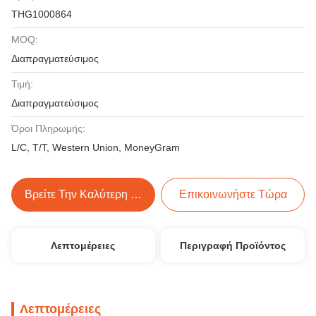
THG1000864
MOQ:
Διαπραγματεύσιμος
Τιμή:
Διαπραγματεύσιμος
Όροι Πληρωμής:
L/C, T/T, Western Union, MoneyGram
Βρείτε Την Καλύτερη Τιμή
Επικοινωνήστε Τώρα
Λεπτομέρειες
Περιγραφή Προϊόντος
Λεπτομέρειες