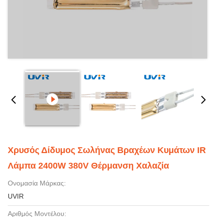
Χρυσός Δίδυμος Σωλήνας Βραχέων Κυμάτων IR
Λάμπα 2400W 380V Θέρμανση Χαλαζία
Ονομασία Μάρκας:
UVIR
Αριθμός Μοντέλου: