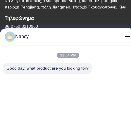
Νο 3 εγκαταστάσεις, 1$ος δρόμος Buling, κωμόπολη Tangxia,
περιοχή Pengjiang, πόλη Jiangmen, επαρχία Γκουαγκντόνγκ, Κίνα
Τηλεφώνημα
86-0750-3210960
Nancy
12:34 PM
Πολιτική απορρήτου
|
Sitemap
Good day, what product are you looking for?
Κίνα Καλή ποιότητα Λαμπτήρες αλόγονου IR Προμηθευτής. -2026
Guangdong Youhui Technology Co., Ltd. Όλα τα δικαιώματα
διατηρούνται.