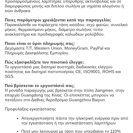
προσαρμοσμένους λαμπτήρες υπέρυθρης ακτινοβολίας και σε
διαμορφώσεις μονής και διπλού σωλήνα με νημάτια αλογόνου ή
ινών άνθρακα.
Ποιες παράμετροι χρειάζονται κατά την παραγγελία;
Παρακαλείσθε να παράσχετε τάση εισόδου, ισχύ φανών, συνολικό
μήκος, θερμαινόμενο μήκος, διάμετρο σωλήνα, τύπο
ανακλαστήρα και προδιαγραφές καλωδίων μολύβδου.
Ποιοι είναι οι όροι πληρωμής σας;
Δεχόμαστε T/T, Western Union, MoneyGram, PayPal και
Πληρωμές Διασφάλισης Εμπορίου.
Πώς εξασφαλίζετε τον ποιοτικό έλεγχο;
Το εργοστάσιό μας διατηρεί αυστηρές διαδικασίες ελέγχου
ποιότητας και διατηρεί πιστοποιήσεις CE, ISO9001, ROHS και
SGS.
Πού βρίσκεται το εργοστάσιό σας;
Η μονάδα παραγωγής μας βρίσκεται στην πόλη Jiangmen, στην
επαρχία Guangdong της Κίνας. Οι επισκέπτες μπορούν να
πετάξουν στο Διεθνές Αεροδρόμιο Guangzhou Baiyun.
Προφυλάξεις εγκατάστασης
Απενεργοποιήστε πάντα την ηλεκτρική ενέργεια πριν από
την εγκατάσταση ή την αντικατάσταση λαμπτήρων
Ποτέ μην λειτουργεί με τάση που υπερβαίνει το 110%