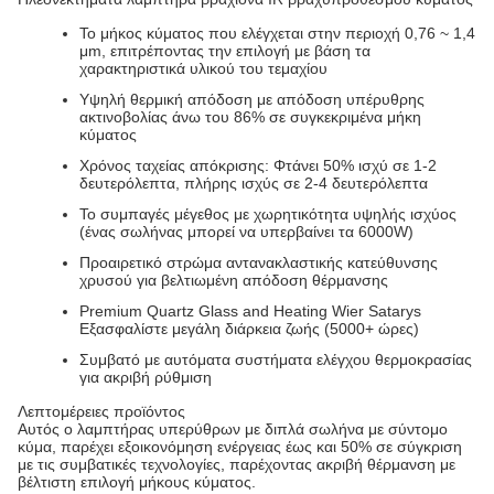
Το μήκος κύματος που ελέγχεται στην περιοχή 0,76 ~ 1,4
μm, επιτρέποντας την επιλογή με βάση τα
χαρακτηριστικά υλικού του τεμαχίου
Υψηλή θερμική απόδοση με απόδοση υπέρυθρης
ακτινοβολίας άνω του 86% σε συγκεκριμένα μήκη
κύματος
Χρόνος ταχείας απόκρισης: Φτάνει 50% ισχύ σε 1-2
δευτερόλεπτα, πλήρης ισχύς σε 2-4 δευτερόλεπτα
Το συμπαγές μέγεθος με χωρητικότητα υψηλής ισχύος
(ένας σωλήνας μπορεί να υπερβαίνει τα 6000W)
Προαιρετικό στρώμα αντανακλαστικής κατεύθυνσης
χρυσού για βελτιωμένη απόδοση θέρμανσης
Premium Quartz Glass and Heating Wier Satarys
Εξασφαλίστε μεγάλη διάρκεια ζωής (5000+ ώρες)
Συμβατό με αυτόματα συστήματα ελέγχου θερμοκρασίας
για ακριβή ρύθμιση
Λεπτομέρειες προϊόντος
Αυτός ο λαμπτήρας υπερύθρων με διπλά σωλήνα με σύντομο
κύμα, παρέχει εξοικονόμηση ενέργειας έως και 50% σε σύγκριση
με τις συμβατικές τεχνολογίες, παρέχοντας ακριβή θέρμανση με
βέλτιστη επιλογή μήκους κύματος.