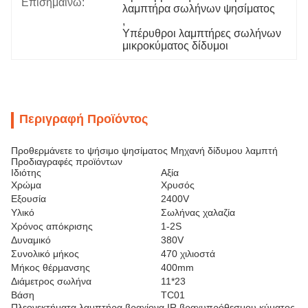
Επισημαίνω:
λαμπτήρα σωλήνων ψησίματος
, 
Υπέρυθροι λαμπτήρες σωλήνων 
μικροκύματος δίδυμοι
Περιγραφή Προϊόντος
Προθερμάνετε το ψήσιμο ψησίματος Μηχανή δίδυμου λαμπτή
Προδιαγραφές προϊόντων
Ιδιότης
Αξία
Χρώμα
Χρυσός
Εξουσία
2400V
Υλικό
Σωλήνας χαλαζία
Χρόνος απόκρισης
1-2S
Δυναμικό
380V
Συνολικό μήκος
470 χιλιοστά
Μήκος θέρμανσης
400mm
Διάμετρος σωλήνα
11*23
Βάση
TC01
Πλεονεκτήματα λαμπτήρα βραχίονα IR βραχυπρόθεσμου κύματος