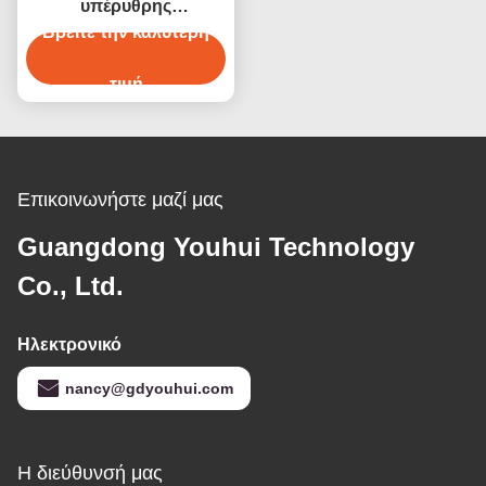
υπέρυθρης
ακτινοβολίας μεσαίου
Βρείτε την καλύτερη
κύματος από χαλαζία,
επιχρυσωμένη
τιμή
Επικοινωνήστε μαζί μας
Guangdong Youhui Technology
Co., Ltd.
Ηλεκτρονικό
nancy@gdyouhui.com
Η διεύθυνσή μας