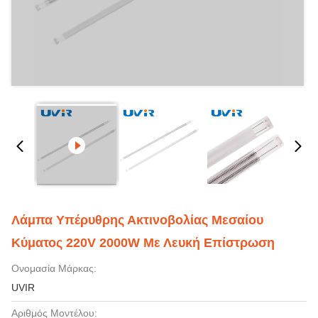
Λάμπα Υπέρυθρης Ακτινοβολίας Μεσαίου
Κύματος 220V 2000W Με Λευκή Επίστρωση
Ονομασία Μάρκας:
UVIR
Αριθμός Μοντέλου: