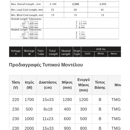
Προδιαγραφές Τυπικού Μοντέλου
Ενεργό
Τάση
Ισχύς
Διαστάσεις
Μήκος
Τύπος
Μήκος
Μοντέλο 
(V)
(W)
(cm)
(mm)
Βάσης
(mm)
220
1700
15x33
1280
1200
B
TMG1000
230
500
8x18
400
300
B
TMG1000
230
1000
11x23
600
500
B
TMG1000
230
2000
15x33
900
800
B
TMG1000