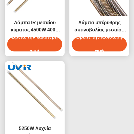
Λάμπα IR μεσαίου
Λάμπα υπέρυθρης
κύματος 4500W 400V
ακτινοβολίας μεσαίου
Βρείτε την καλύτερη
για σκλήρυνση
κύματος 4800W 380V με
Βρείτε την καλύτερη
επιφανειών
σωλήνα χαλαζία
τιμή
τιμή
5250W Λυχνία