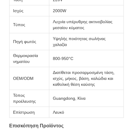
Ισχύς
2000W
Λυχνία υπέρυθρης ακτινοβολίας
Τύπος
μεσαίου κύματος
Υψηλής ποιότητας σωλήνας
Πηγή φωτός
χαλαζία
Θερμοκρασία
800-950°C
νηματίου
Διατίθεται προσαρμοσμένη τάση,
OEM/ODM
ισχύς, μήκος, βάση, καλώδια και
καθολική θέση καύσης
Τόπος
Guangdong, Κίνα
προέλευσης
Επίστρωση
Λευκό
Επισκόπηση Προϊόντος