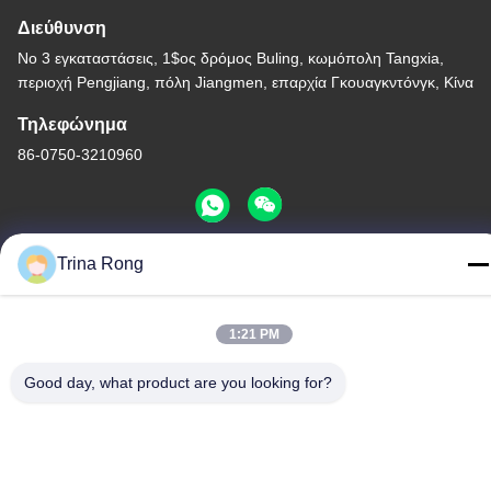
Διεύθυνση
Νο 3 εγκαταστάσεις, 1$ος δρόμος Buling, κωμόπολη Tangxia,
περιοχή Pengjiang, πόλη Jiangmen, επαρχία Γκουαγκντόνγκ, Κίνα
Τηλεφώνημα
86-0750-3210960
Trina Rong
Πολιτική απορρήτου
|
Sitemap
Κίνα Καλή ποιότητα Λαμπτήρες αλόγονου IR Προμηθευτής. -2026
1:21 PM
Guangdong Youhui Technology Co., Ltd. Όλα τα δικαιώματα
διατηρούνται.
Good day, what product are you looking for?