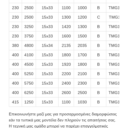
230
2500
15x33
1100
1000
B
TMG1000
230
2500
15x33
1300
1200
C
TMG1000
230
3250
15x33
1420
1300
B
TMG1000
230
3750
15x33
1600
1500
B
TMG1000
380
4800
15x34
2135
2035
B
TMG1000
400
4100
15x33
1800
1700
B
TMG1000
400
4500
15x33
1920
1800
B
TMG1000
400
5250
15x33
2200
2100
B
TMG1000
400
5750
15x33
2400
2300
B
TMG1000
400
6250
15x33
2600
2500
B
TMG1000
415
1250
15x33
1100
1030
B
TMG1000
Επικοινωνήστε μαζί μας για προσαρμοσμένες διαμορφώσεις
εάν τα τυπικά μας μοντέλα δεν πληρούν τις απαιτήσεις σας.
Η τεχνική μας ομάδα μπορεί να παρέχει επαγγελματικές