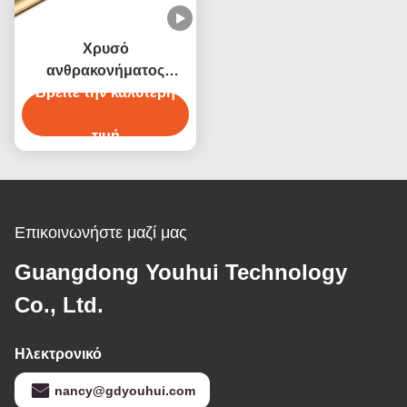
Χρυσό
ανθρακονήματος
υπέρυθρο θερμαντικό
Βρείτε την καλύτερη
λαμπτήρα 380V 4800W
τιμή
Επικοινωνήστε μαζί μας
Guangdong Youhui Technology
Co., Ltd.
Ηλεκτρονικό
nancy@gdyouhui.com