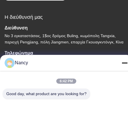
Η διεύθυνσή μας
Διεύθυνση
Νο 3 εγκαταστάσεις, 1$ος δρόμος Buling, κωμόπολη Tangxia,
περιοχή Pengjiang, πόλη Jiangmen, επαρχία Γκουαγκντόνγκ, Κίνα
Τηλεφώνημα
86-0750-3210960
Nancy
6:42 PM
Good day, what product are you looking for?
Πολιτική απορρήτου
|
Sitemap
Κίνα Καλή ποιότητα Λαμπτήρες αλόγονου IR Προμηθευτής. -2026
Guangdong Youhui Technology Co., Ltd. Όλα τα δικαιώματα
διατηρούνται.