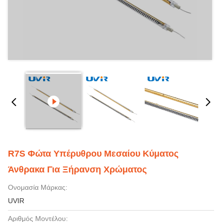
R7S Φώτα Υπέρυθρου Μεσαίου Κύματος
Άνθρακα Για Ξήρανση Χρώματος
Ονομασία Μάρκας:
UVIR
Αριθμός Μοντέλου: