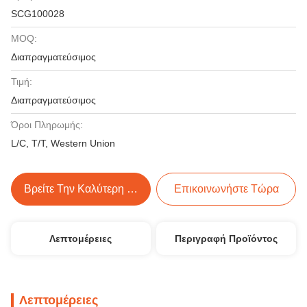
SCG100028
MOQ:
Διαπραγματεύσιμος
Τιμή:
Διαπραγματεύσιμος
Όροι Πληρωμής:
L/C, T/T, Western Union
Βρείτε Την Καλύτερη Τιμή
Επικοινωνήστε Τώρα
Λεπτομέρειες
Περιγραφή Προϊόντος
Λεπτομέρειες