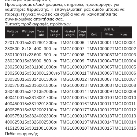
Προσφέρουμε ολοκληρωμένες υπηρεσίες προσαρμογής για
λαμπτήρες θέρμανσης. Η επαγγελματική μας ομάδα μπορεί να
παρέχει τεχνικές γνώσεις και σχέδια για να ικανοποιήσει τις
συγκεκριμένες απαιτήσεις σας.
Τυπικές προδιαγραφές προϊόντων
220
1700
15x33
1280
1200
σι
TMG100006
TMW100001
TMC100001
230
500
8x18
400
300
σι
TMG100007
TMW100002
TMC100002
230
1000
11x23
600
500
σι
TMG100008
TMW100003
TMC100003
230
2000
15x33
900
800
σι
TMG100009
TMW100004
TMC100004
230
2500
15x33
1100
1000
σι
TMG1000010
TMW100005
TMC100005
230
2500
15x33
1300
1200
ντο
TMG1000011
TMW100006
TMC100006
230
3250
15x33
1420
1300
σι
TMG1000012
TMW100007
TMC100007
230
3750
15x33
1600
1500
σι
TMG1000013
TMW100008
TMC100008
380
4800
15x34
2135
2035
σι
TMG1000014
TMW100009
TMC100009
400
4100
15x33
1800
1700
σι
TMG1000015
TMW100010
TMC100010
400
4500
15x33
1920
1800
σι
TMG1000016
TMW100011
TMC100011
400
5250
15x33
2200
2100
σι
TMG1000017
TMW100012
TMC100012
400
5750
15x33
2400
2300
σι
TMG1000018
TMW100013
TMC100013
400
6250
15x33
2600
2500
σι
TMG1000019
TMW100014
TMC100014
415
1250
15x33
1100
1030
σι
TMG1000020
TMW100015
TMC100015
Πεδία εφαρμογής