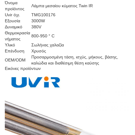
Όνομα
Λάμπα μεσαίου κύματος Twin IR
προϊόντος
Uvir όχι.
TMG100176
Εξουσία
3000W
Δυναμικό
380V
Θερμοκρασία
800-950 ° C
νήματος
Υλικό
Σωλήνας χαλαζία
Επένδυση
Χρυσός
Προσαρμοσμένη τάση, ισχύς, μήκους, βάσης,
OEM/ODM
καλώδια και διαθέσιμη θέση καύσης
Εικόνες προϊόντων