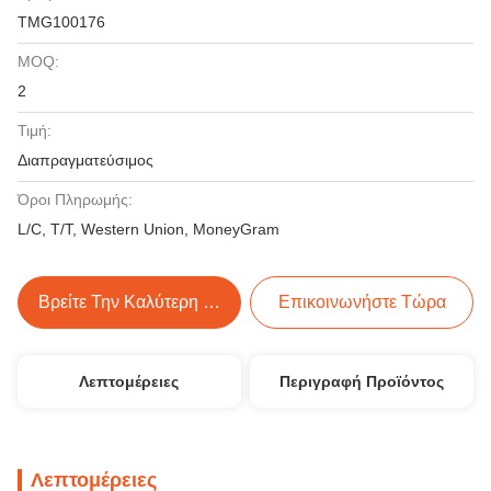
TMG100176
MOQ:
2
Τιμή:
Διαπραγματεύσιμος
Όροι Πληρωμής:
L/C, T/T, Western Union, MoneyGram
Βρείτε Την Καλύτερη Τιμή
Επικοινωνήστε Τώρα
Λεπτομέρειες
Περιγραφή Προϊόντος
Λεπτομέρειες