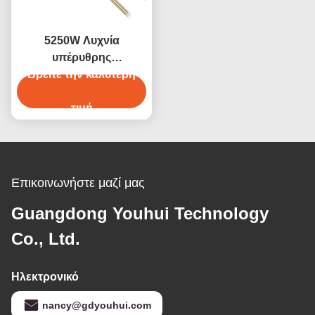
5250W Λυχνία
υπέρυθρης
ακτινοβολίας μεσαίου
Βρείτε την καλύτερη
κύματος από χαλαζία,
επιχρυσωμένη
τιμή
Επικοινωνήστε μαζί μας
Guangdong Youhui Technology
Co., Ltd.
Ηλεκτρονικό
nancy@gdyouhui.com