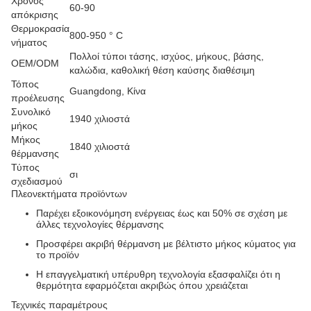
Χρόνος
60-90
απόκρισης
Θερμοκρασία
800-950 ° C
νήματος
Πολλοί τύποι τάσης, ισχύος, μήκους, βάσης,
OEM/ODM
καλώδια, καθολική θέση καύσης διαθέσιμη
Τόπος
Guangdong, Κίνα
προέλευσης
Συνολικό
1940 χιλιοστά
μήκος
Μήκος
1840 χιλιοστά
θέρμανσης
Τύπος
σι
σχεδιασμού
Πλεονεκτήματα προϊόντων
Παρέχει εξοικονόμηση ενέργειας έως και 50% σε σχέση με
άλλες τεχνολογίες θέρμανσης
Προσφέρει ακριβή θέρμανση με βέλτιστο μήκος κύματος για
το προϊόν
Η επαγγελματική υπέρυθρη τεχνολογία εξασφαλίζει ότι η
θερμότητα εφαρμόζεται ακριβώς όπου χρειάζεται
Τεχνικές παραμέτρους