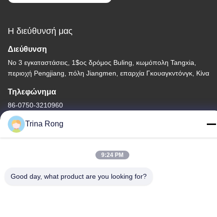
Η διεύθυνσή μας
Διεύθυνση
Νο 3 εγκαταστάσεις, 1$ος δρόμος Buling, κωμόπολη Tangxia,
περιοχή Pengjiang, πόλη Jiangmen, επαρχία Γκουαγκντόνγκ, Κίνα
Τηλεφώνημα
86-0750-3210960
Trina Rong
9:24 PM
Πολιτική απορρήτου
|
Sitemap
Good day, what product are you looking for?
Κίνα Καλή ποιότητα Λαμπτήρες αλόγονου IR Προμηθευτής. -2026
Guangdong Youhui Technology Co., Ltd. Όλα τα δικαιώματα
διατηρούνται.