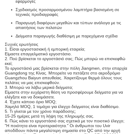
εφαρμογές
Σχεδιασμός προσαρμοσμένου λαμπτήρα βασισμένη σε
τεχνικές προδιαγραφές
Παραγωγή διαφόρων μεγεθών και τύπων ανάλογα με τις
απαιτήσεις των πελατών
Δείγματα παραγωγής διαθέσιμη με παρεχόμενα σχέδια
Συχνές ερωτήσεις
1. Είσαι εργοστασιακή ή εμπορική εταιρεία;
Είμαστε επαγγελματικό εργοστάσιο.
2. Πού βρίσκεται το εργοστάσιό σας; Πώς μπορώ να επισκεφθώ
εκεί;
Το εργοστάσιό μας βρίσκεται στην πόλη Jiangmen, στην επαρχία
Guangdong της Κίνας. Μπορείτε να πετάξετε στο αεροδρόμιο
Guangzhou Baiyun απευθείας. Χαιρετίζουμε θερμά όλους τους
πελάτες να μας επισκεφθούν.
3. Μπορώ να λάβω μερικά δείγματα;
Είμαστε στην ευχάριστη θέση να προσφέρουμε δείγματα για να
ελέγξετε και να δοκιμάσετε.
4. Έχετε κάποιο όριο MOQ;
Χαμηλό MOQ, 1 τεμάχιο για έλεγχο δείγματος είναι διαθέσιμο.
5. Τι γίνεται με τον χρόνο παράδοσης;
15-25 ημέρες μετά τη λήψη της πληρωμής σας.
6. Πώς κάνει το εργοστάσιό σας σχετικά με τον ποιοτικό έλεγχο;
"Η ποιότητα είναι προτεραιότητα." Οι άνθρωποι του Uvir
αποδίδουν πάντα μεγαλύτερη σημασία στο QC από την αρχή