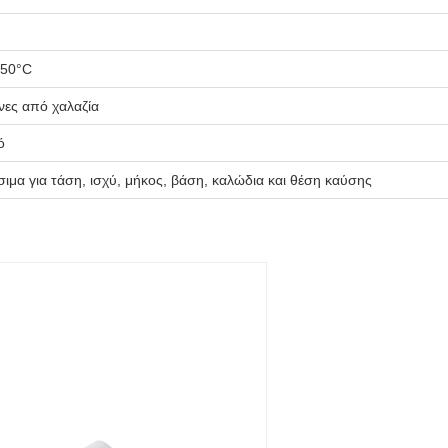
950°C
ες από χαλαζία
ό
σιμα για τάση, ισχύ, μήκος, βάση, καλώδια και θέση καύσης