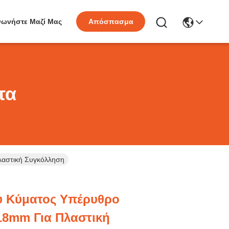
νωνήστε Μαζί Μας
Απόσπασμα
τα
αστική Συγκόλληση
υ Κύματος Υπέρυθρο
8mm Για Πλαστική