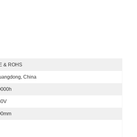
E & ROHS
uangdong, China
0000h
30V
00mm