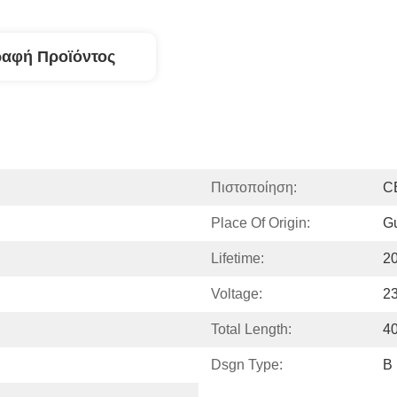
ραφή Προϊόντος
Πιστοποίηση:
C
Place Of Origin:
G
Lifetime:
2
Voltage:
2
Total Length:
4
Dsgn Type:
B