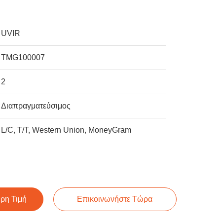
UVIR
TMG100007
2
Διαπραγματεύσιμος
L/C, T/T, Western Union, MoneyGram
ερη Τιμή
Επικοινωνήστε Τώρα