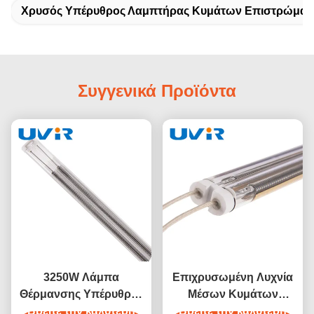
Χρυσός Υπέρυθρος Λαμπτήρας Κυμάτων Επιστρώματ
Συγγενικά Προϊόντα
3250W Λάμπα
Επιχρυσωμένη Λυχνία
Θέρμανσης Υπέρυθρης
Μέσων Κυμάτων
Μέσης Κυματομορφής
Βρείτε την καλύτερη
Βρείτε την καλύτερη
Υπέρυθρης