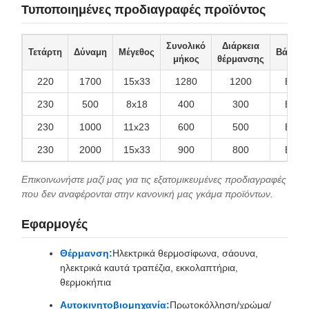
Τυποποιημένες προδιαγραφές προϊόντος
Συνολικό
Διάρκεια
Τετάρτη
Δύναμη
Μέγεθος
Βάση
μήκος
θέρμανσης
220
1700
15x33
1280
1200
Β
230
500
8x18
400
300
Β
230
1000
11x23
600
500
Β
230
2000
15x33
900
800
Β
Επικοινωνήστε μαζί μας για τις εξατομικευμένες προδιαγραφές
που δεν αναφέρονται στην κανονική μας γκάμα προϊόντων.
Εφαρμογές
Θέρμανση:
Ηλεκτρικά θερμοσίφωνα, σάουνα,
ηλεκτρικά καυτά τραπέζια, εκκολαπτήρια,
θερμοκήπια
Αυτοκινητοβιομηχανία:
Πρωτοκόλληση/χρώμα/