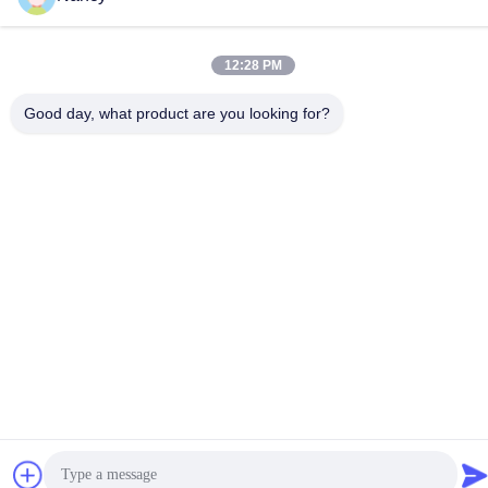
Πολιτική απορρήτου
|
Sitemap
12:28 PM
Κίνα Καλή ποιότητα Λαμπτήρες αλόγονου IR Προμηθευτής. -2026
Guangdong Youhui Technology Co., Ltd. Όλα τα δικαιώματα
Good day, what product are you looking for?
διατηρούνται.