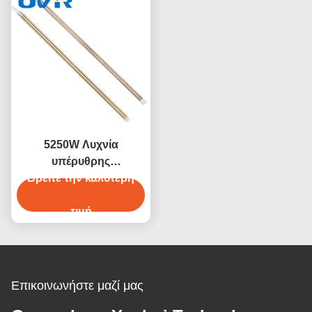
5250W Λυχνία
υπέρυθρης
ακτινοβολίας μεσαίου
Βρείτε την καλύτερη
κύματος από χαλαζία,
επιχρυσωμένη
τιμή
Επικοινωνήστε μαζί μας