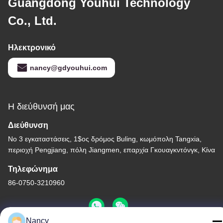
Guangdong Youhui Technology
Co., Ltd.
Ηλεκτρονικό
nancy@gdyouhui.com
Η διεύθυνσή μας
Διεύθυνση
Νο 3 εγκαταστάσεις, 1$ος δρόμος Buling, κωμόπολη Tangxia,
περιοχή Pengjiang, πόλη Jiangmen, επαρχία Γκουαγκντόνγκ, Κίνα
Τηλεφώνημα
86-0750-3210960
Nancy