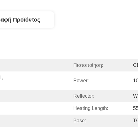
ραφή Προϊόντος
Πιστοποίηση:
C
, 
Power:
1
Reflector:
W
Heating Length:
5
Base:
T