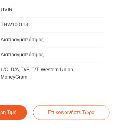
UVIR
THW100113
Διαπραγματεύσιμος
Διαπραγματεύσιμος
L/C, D/A, D/P, T/T, Western Union,
MoneyGram
ερη Τιμή
Επικοινωνήστε Τώρα