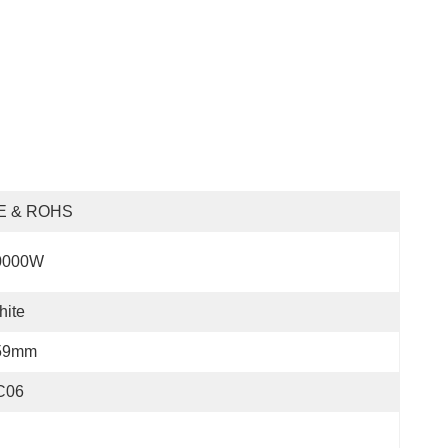
E & ROHS
0000W
hite
59mm
C06