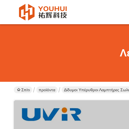
Λ
Σπίτι
προϊόντα
Δίδυμοι Υπέρυθροι Λαμπτήρες Σω