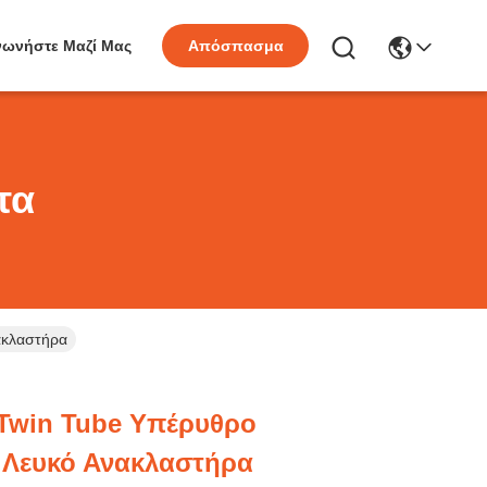
νωνήστε Μαζί Μας
Απόσπασμα
τα
ακλαστήρα
Twin Tube Υπέρυθρο
 Λευκό Ανακλαστήρα