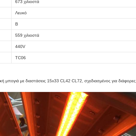
673 χιλιοστά
Λευκό
Β
559 χιλιοστά
440V
TC06
 μπογιά με διαστάσεις 15x33 CL42 CL72, σχεδιασμένος για διάφορες