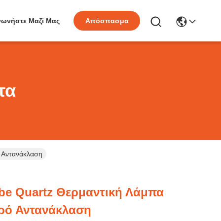
νωνήστε Μαζί Μας
Απόσπασμα
τα
 Αντανάκλαση
be Quartz Θερμαντική Λάμπα
ρό Αντανάκλαση