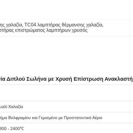
ης χαλαζία
, 
TC04 λαμπτήρας θέρμανσης χαλαζία
, 
στήρας επιστρώματος λαμπτήρων χρυσός
χνία Διπλού Σωλήνα με Χρυσή Επίστρωση Ανακλαστ
υαλί Χαλαζία
ήμα Βολφραμίου και Γεμισμένο με Προστατευτικό Αέριο
800 - 2400℃