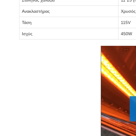
Σωλήνας χαλαζία
11*23 
Ανακλαστήρας
Χρυσός
Τάση
115V
Ισχύς
450W