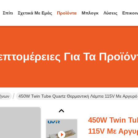
Σπίτι
Σχετικά Με Εμάς
Προϊόντα
Μπλογκ
Λύσεις
Επικοι
επτομέρειες Για Τα Προϊόν
λήνων
450W Twin Tube Quartz Θερμαντική Λάμπα 115V Με Αργυρό
450W Twin Tu
115V Με Αργυ