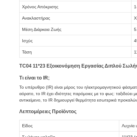
Χρόνος Απόκρισης
1
Ανακλαστήρας
Χ
Μέση Διάρκεια Ζωής
5
Ισχύς
4
Τάση
1
TC04 11*23 Εξοικονόμηση Εργασίας Διπλού Σωλ
Τι είναι το IR;
Το υπέρυθρο (IR) είναι μέρος του ηλεκτρομαγνητικού φάσμα
αόρατο, το IR έχει ιδιότητες παρόμοιες με το φως: ταξιδεύει
αντικείμενο, το IR δημιουργεί θερμότητα εσωτερικά προκαλώ
Λεπτομέρειες Προϊόντος
Είδος
Λυχνία