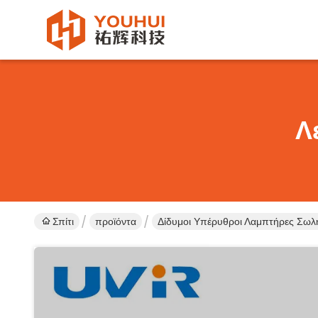
Λ
Σπίτι
προϊόντα
Δίδυμοι Υπέρυθροι Λαμπτήρες Σω