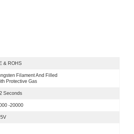
E & ROHS
ngsten Filament And Filled 
th Protective Gas
-2 Seconds
000 -20000
15V