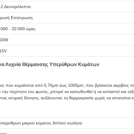
-2 Δευτερόλεπτα
ρυσή Επίστρωση
.000 - 20.000 ώρες
50W
15V
ήνα Λυχνία Θέρμανσης Υπερύθρων Κυμάτων
τος που κυμαίνεται από 0,76μm έως 1000μm, που βρίσκεται ακριβώς π
 με την ταχύτητα του φωτός, μπορεί να κατευθυνθεί ή να εστιαστεί και τ
ντας ατομική δόνηση, αυξάνοντας τη θερμοκρασία χωρίς να απαιτείται 
 υπερύθρων μικρού κύματος διπλού σωλήνα