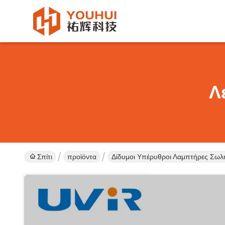
Λ
Σπίτι
προϊόντα
Δίδυμοι Υπέρυθροι Λαμπτήρες Σω