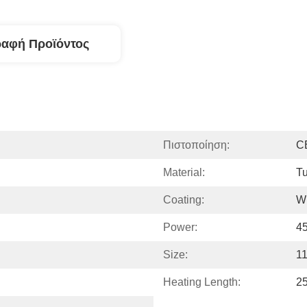
ραφή Προϊόντος
Πιστοποίηση:
C
Material:
Tu
Coating:
W
Power:
4
Size:
1
Heating Length:
2