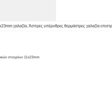
x23mm χαλαζία
, 
Άσπρες υπέρυθρες θερμάστρες χαλαζία επιστ
ικών στοιχείων 11x23mm