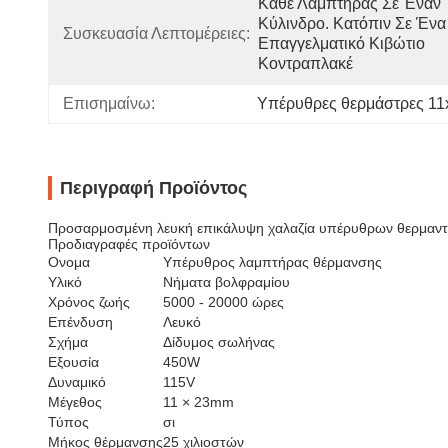
Κάθε Λαμπτήρας Σε Έναν 
Κύλινδρο. Κατόπιν Σε Ένα 
Συσκευασία Λεπτομέρειες:
Επαγγελματικό Κιβώτιο 
Κοντραπλακέ
Επισημαίνω:
Υπέρυθρες θερμάστρες 11
Περιγραφή Προϊόντος
Προσαρμοσμένη λευκή επικάλυψη χαλαζία υπέρυθρων θερμαντ
Προδιαγραφές προϊόντων
Ονομα
Υπέρυθρος λαμπτήρας θέρμανσης
Υλικό
Νήματα βολφραμίου
Χρόνος ζωής
5000 - 20000 ώρες
Επένδυση
Λευκό
Σχήμα
Δίδυμος σωλήνας
Εξουσία
450W
Δυναμικό
115V
Μέγεθος
11 × 23mm
Τύπος
σι
Μήκος θέρμανσης
25 χιλιοστών