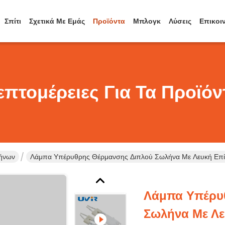
Σπίτι
Σχετικά Με Εμάς
Προϊόντα
Μπλογκ
Λύσεις
Επικοι
επτομέρειες Για Τα Προϊόν
λήνων
Λάμπα Υπέρυθρης Θέρμανσης Διπλού Σωλήνα Με Λευκή Ε
Λάμπα Υπέρυ
Σωλήνα Με Λ