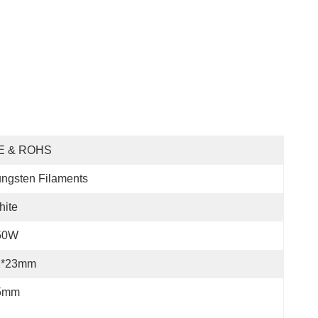
E & ROHS
ngsten Filaments
hite
50W
1*23mm
5mm