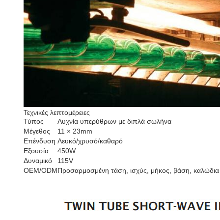
Τεχνικές λεπτομέρειες
Τύπος
Λυχνία υπερύθρων με διπλά σωλήνα
Μέγεθος
11 × 23mm
Επένδυση
Λευκό/χρυσό/καθαρό
Εξουσία
450W
Δυναμικό
115V
OEM/ODM
Προσαρμοσμένη τάση, ισχύς, μήκος, βάση, καλώδια 