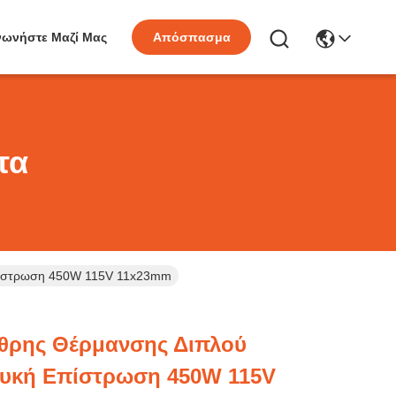
νωνήστε Μαζί Μας
Απόσπασμα
τα
πίστρωση 450W 115V 11x23mm
θρης Θέρμανσης Διπλού
ευκή Επίστρωση 450W 115V