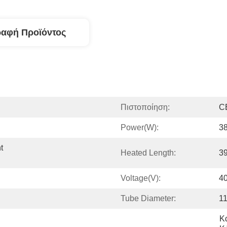
ραφή Προϊόντος
Πιστοποίηση:
C
Power(W):
3
 
Heated Length:
3
Voltage(V):
4
Tube Diameter:
1
Κ