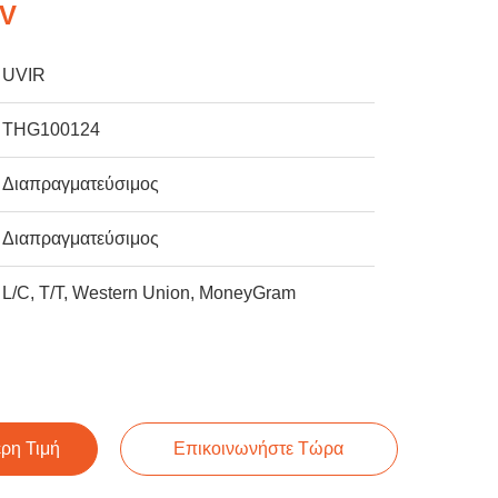
0V
UVIR
THG100124
Διαπραγματεύσιμος
Διαπραγματεύσιμος
L/C, T/T, Western Union, MoneyGram
ερη Τιμή
Επικοινωνήστε Τώρα