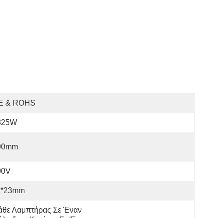
E & ROHS
825W
90mm
00V
1*23mm
άθε Λαμπτήρας Σε Έναν 