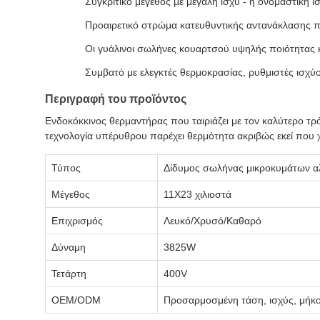
Συγκριτικό μέγεθος με μεγάλη ισχύ - η ονομαστική 
Προαιρετικό στρώμα κατευθυντικής αντανάκλασης πο
Οι γυάλινοι σωλήνες κουαρτσού υψηλής ποιότητας κ
Συμβατό με ελεγκτές θερμοκρασίας, ρυθμιστές ισχύ
Περιγραφή του προϊόντος
Ενδοκόκκινος θερμαντήρας που ταιριάζει με τον καλύτερο τρ
τεχνολογία υπέρυθρου παρέχει θερμότητα ακριβώς εκεί που χρ
Τύπος
Δίδυμος σωλήνας μικροκυμάτων α
Μέγεθος
11X23 χιλιοστά
Επιχρισμός
Λευκό/Χρυσό/Καθαρό
Δύναμη
3825W
Τετάρτη
400V
OEM/ODM
Προσαρμοσμένη τάση, ισχύς, μήκος