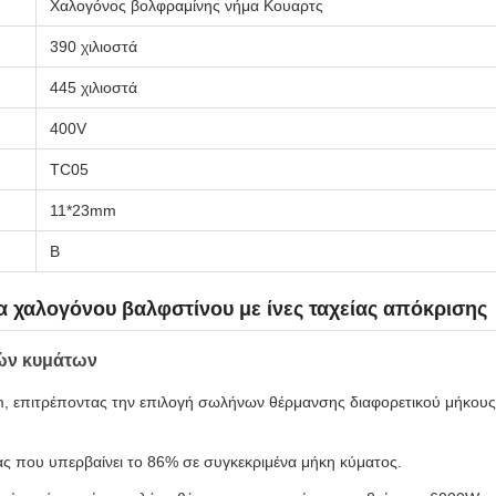
Χαλογόνος βολφραμίνης νήμα Κουαρτς
390 χιλιοστά
445 χιλιοστά
400V
TC05
11*23mm
Β
χαλογόνου βαλφστίνου με ίνες ταχείας απόκρισης
ών κυμάτων
μm, επιτρέποντας την επιλογή σωλήνων θέρμανσης διαφορετικού μήκους 
ς που υπερβαίνει το 86% σε συγκεκριμένα μήκη κύματος.