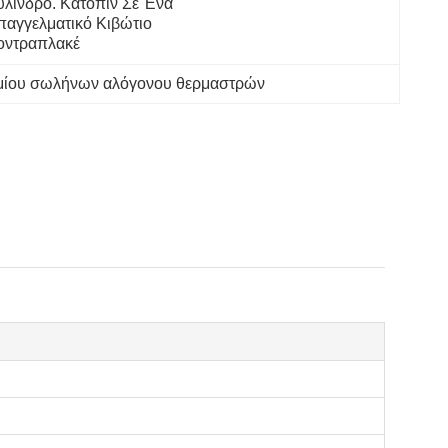
ύλινδρο. Κατόπιν Σε Ένα 
παγγελματικό Κιβώτιο 
οντραπλακέ
μίου σωλήνων αλόγονου θερμαστρών