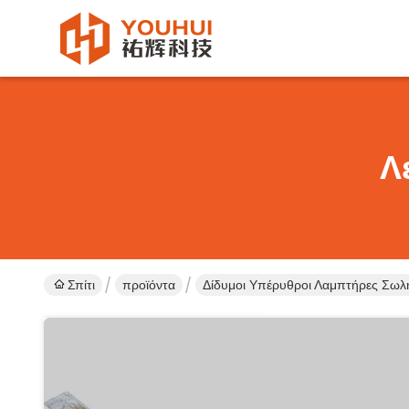
Λ
Σπίτι
προϊόντα
Δίδυμοι Υπέρυθροι Λαμπτήρες Σω