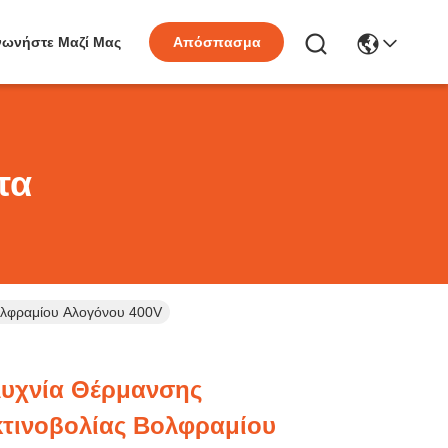
νωνήστε Μαζί Μας
Απόσπασμα
τα
ολφραμίου Αλογόνου 400V
Λυχνία Θέρμανσης
τινοβολίας Βολφραμίου