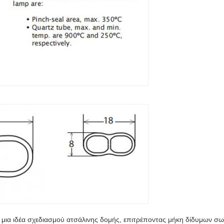
ια ιδέα σχεδιασμού ατσάλινης δομής, επιτρέποντας μήκη δίδυμων σω