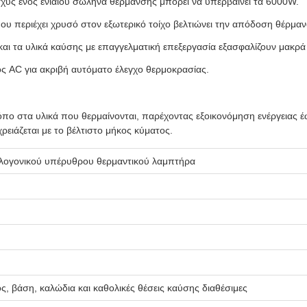
ισχύς ενός ενιαίου σωλήνα θέρμανσης μπορεί να υπερβαίνει τα 6000W.
υ περιέχει χρυσό στον εξωτερικό τοίχο βελτιώνει την απόδοση θέρμαν
αι τα υλικά καύσης με επαγγελματική επεξεργασία εξασφαλίζουν μακρ
ος AC για ακριβή αυτόματο έλεγχο θερμοκρασίας.
όπο στα υλικά που θερμαίνονται, παρέχοντας εξοικονόμηση ενέργειας 
ειάζεται με το βέλτιστο μήκος κύματος.
λογονικού υπέρυθρου θερμαντικού λαμπτήρα
, βάση, καλώδια και καθολικές θέσεις καύσης διαθέσιμες