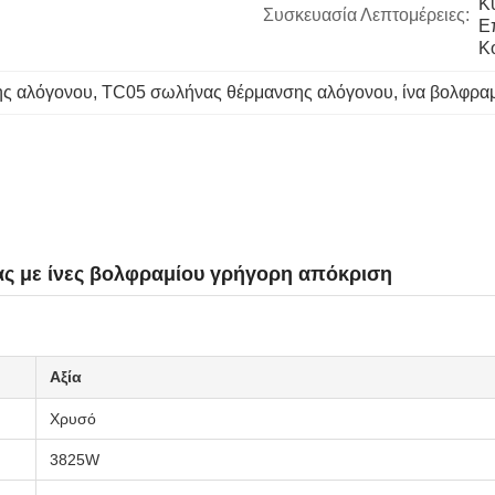
Κ
Συσκευασία Λεπτομέρειες:
Ε
Κ
ς αλόγονου
, 
TC05 σωλήνας θέρμανσης αλόγονου
, 
ίνα βολφρα
ς με ίνες βολφραμίου γρήγορη απόκριση
Αξία
Χρυσό
3825W