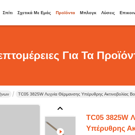
Σπίτι
Σχετικά Με Εμάς
Προϊόντα
Μπλογκ
Λύσεις
Επικοι
επτομέρειες Για Τα Προϊόν
λήνων
TC05 3825W Λυχνία Θέρμανσης Υπέρυθρης Ακτινοβολίας Β
TC05 3825W 
Υπέρυθρης Ακ