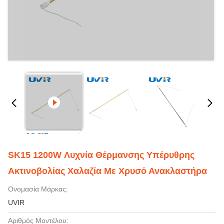
SK15 1200W Λυχνία Θέρμανσης Υπέρυθρης
Ακτινοβολίας Χαλαζία Με Χρυσό Ανακλαστήρα
Ονομασία Μάρκας:
UVIR
Αριθμός Μοντέλου: