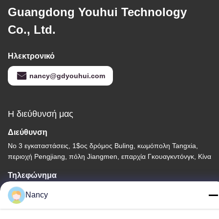
Guangdong Youhui Technology
Co., Ltd.
Ηλεκτρονικό
nancy@gdyouhui.com
Η διεύθυνσή μας
Διεύθυνση
Νο 3 εγκαταστάσεις, 1$ος δρόμος Buling, κωμόπολη Tangxia,
περιοχή Pengjiang, πόλη Jiangmen, επαρχία Γκουαγκντόνγκ, Κίνα
Τηλεφώνημα
86-0750-3210960
Nancy