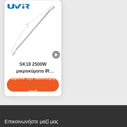
SK18 2500W
μικροκύματα IR
λαμπτήρα θερμότητας
Βρείτε την καλύτερη
αλογονίου 235V
τιμή
Επικοινωνήστε μαζί μας